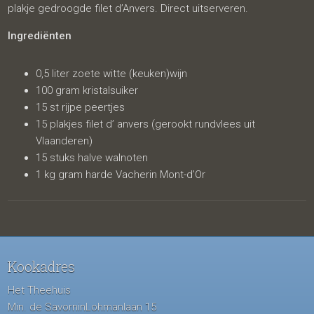
plakje gedroogde filet d’Anvers. Direct uitserveren.
Ingrediënten
0,5 liter zoete witte (keuken)wijn
100 gram kristalsuiker
15 st rijpe peertjes
15 plakjes filet d’ anvers (gerookt rundvlees uit
Vlaanderen)
15 stuks halve walnoten
1 kg gram harde Vacherin Mont-d’Or
Kookadres
Het Theehuis
Min. de SavorninLohmanlaan 15