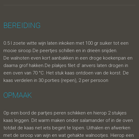
BEREIDING
0.5 l zoete witte wijn laten inkoken met 100 gr suiker tot een
mooie siroop.De peertjes schillen en in drieën snijden.
De walnoten even kort aanbakken in een droge koekenpan en
daarna grof hakken.De plakjes filet d’ anvers laten drogen in
een oven van 70 °C. Het stuk kaas ontdoen van de korst. De
kaas verdelen in 30 porties (repen), 2 per persoon
OPMAAK
Op een bord de partjes peren schikken en hierop 2 stukjes
kaas leggen. Dit warm maken onder salamander of in de oven
totdat de kaas net iets begint te lopen. Uithalen en afwerken
met de siroop van wijn en wat gehakte walnootjes. Hierop een