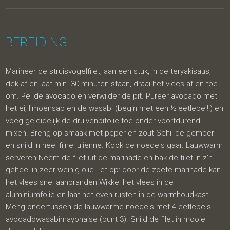
BEREIDING
Marineer de struisvogelfilet, aan een stuk, in de teryakisaus,
dek af en laat min. 30 minuten staan, draai het vlees af en toe
om. Pel de avocado en verwijder de pit. Pureer avocado met
het ei, limoensap en de wasabi (begin met een ½ eetlepel!!) en
voeg geleidelijk de druivenpitolie toe onder voortdurend
mixen. Breng op smaak met peper en zout Schil de gember
en snijd in heel fijne julienne. Kook de noedels gaar. Lauwwarm
serveren.Neem de filet uit de marinade en bak de filet in z’n
geheel in zeer weinig olie Let op: door de zoete marinade kan
het vlees snel aanbranden.Wikkel het vlees in de
aluminiumfolie en laat het even rusten in de warmhoudkast.
Meng ondertussen de lauwwarme noedels met 4 eetlepels
avocadowasabimayonaise (punt 3). Snijd de filet in mooie