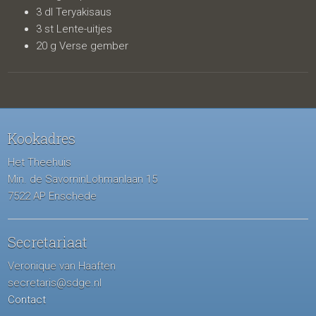
3 dl Teryakisaus
3 st Lente-uitjes
20 g Verse gember
Kookadres
Het Theehuis
Min. de SavorninLohmanlaan 15
7522 AP Enschede
Secretariaat
Veronique van Haaften
secretaris@sdge.nl
Contact