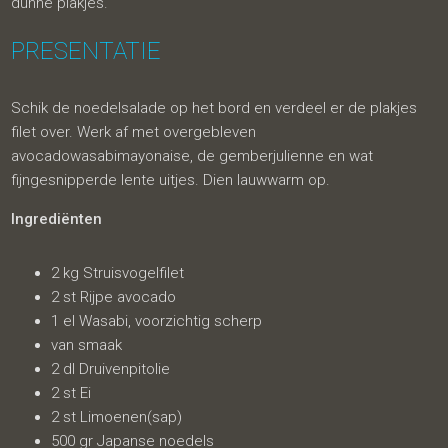
dunne plakjes.
PRESENTATIE
Schik de noedelsalade op het bord en verdeel er de plakjes
filet over. Werk af met overgebleven
avocadowasabimayonaise, de gemberjulienne en wat
fijngesnipperde lente uitjes. Dien lauwwarm op.
Ingrediënten
2 kg Struisvogelfilet
2 st Rijpe avocado
1 el Wasabi, voorzichtig scherp
van smaak
2 dl Druivenpitolie
2 st Ei
2 st Limoenen(sap)
500 gr Japanse noedels