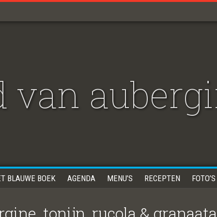
 van aubergi
ET BLAUWE BOEK
AGENDA
MENU’S
RECEPTEN
FOTO’S
gine, tonijn, rucola & granaat