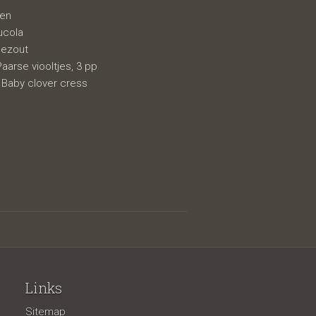
nen
rucola
eezout
Paarse viooltjes, 3 pp
 Baby clover cress
Links
Sitemap