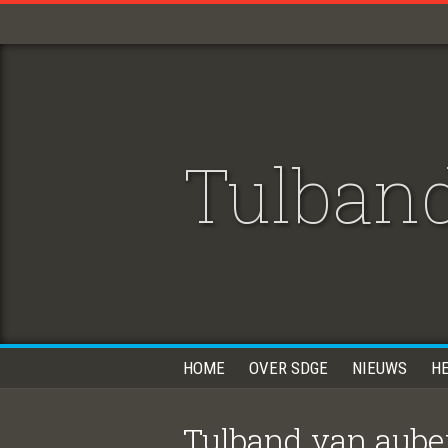
Tulband
HOME
OVER SDGE
NIEUWS
H
Tulband van auber