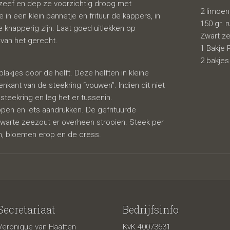
 zeef en dep ze voorzichtig droog met
2 limoe
in een klein pannetje en frituur de kappers, in
150 gr. 
ze knapperig zijn. Laat goed uitlekken op
Zwart z
van het gerecht.
1 Bakje 
2 bakjes
lakjes door de helft. Deze helften in kleine
nkant van de steekring “vouwen”. Indien dit niet
 steekring en leg het er tussenin.
en en iets aandrukken. De gefrituurde
zwarte zeezout er overheen strooien. Steek per
in, bloemen erop en de cress.
Secretariaat
Bedrijfsinfo
Veronique van Haaften
KvK 40073631