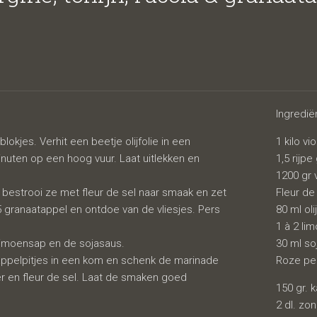
rucola &
Ingredië
blokjes. Verhit een beetje olijfolie in een
1 kilo vi
nuten op een hoog vuur. Laat uitlekken en
1,5 rijp
1200 gr 
s, bestrooi ze met fleur de sel naar smaak en zet
Fleur de
,5 granaatappel en ontdoe van de vliesjes. Pers
80 ml oli
tappel
1 à 2 li
 limoensap en de sojasaus.
30 ml so
appelpitjes in een kom en schenk de marinade
Roze pe
 en fleur de sel. Laat de smaken goed
150 gr. 
2 dl. zo