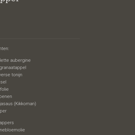
nten:
olette aubergine
e granaatappel
verse tonijn
 sel
jfolie
moenen
jasaus (Kikkoman)
per
kappers
nnebloemolie