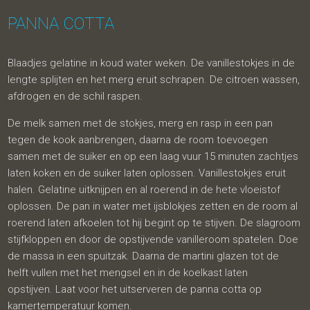
PANNA COTTA
Blaadjes gelatine in koud water weken. De vanillestokjes in de
lengte splijten en het merg eruit schrapen. De citroen wassen,
afdrogen en de schil raspen.
De melk samen met de stokjes, merg en rasp in een pan
tegen de kook aanbrengen, daarna de room toevoegen
samen met de suiker en op een laag vuur 15 minuten zachtjes
laten koken en de suiker laten oplossen. Vanillestokjes eruit
halen. Gelatine uitknijpen en al roerend in de hete vloeistof
oplossen. De pan in water met ijsblokjes zetten en de room al
roerend laten afkoelen tot hij begint op te stijven. De slagroom
stijfkloppen en door de opstijvende vanilleroom spatelen. Doe
de massa in een spuitzak. Daarna de martini glazen tot de
helft vullen met het mengsel en in de koelkast laten
opstijven. Laat voor het uitserveren de panna cotta op
kamertemperatuur komen.