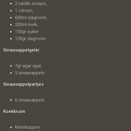
2 vanille stokjes,
1 citroen,
600ml slagroom,
200ml melk,
150gr suiker
100gr slagroom
Sinaasappelgelei
7gr agar agar,
5 sinaasappels
Sinaasappelpartjes
6 sinaasappels
Koekkruim
Kletskoppen