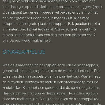
deeg moet voldoende samenhang hebben om er met een
lepel hoopjes op een bakplaat met bakpapier te leggen. (maak
2 bakplaten) Leg er een tweede vel bakpapier op en rol met
een deegroller het deeg zo dun mogelijk uit. Alles mag
uitlopen tot één grote plaat kletskoppen. Bak goudbruin in 6 à
7 minuten. Bak 1 plaat tegelijk af. Steek zo snel mogelijk 16
cirkels uit met behulp van een ring met een diameter van 7
cm. De rest wordt verkruimeld.
SINAASAPPELIJS
Was de sinaasappelen en rasp de schil van de sinaasappels,
gebruik alleen het oranje deel, niet de witte schil eronder. Pers
twee van de sinaasappels uit en bewaar het sap. Was en rasp
de citroenen. Verwarm de melk in een steelpannetje met de
kristalsuiker. Klop met een garde totdat de suiker opgelost is.
Haal de pan van het vuur en laat afkoelen. Roer de slagroom
door het melkmengsel. Voeg het sap van de sinaasappel toe.
Roer de geraspte schil van de sinaasappel en citroen door de