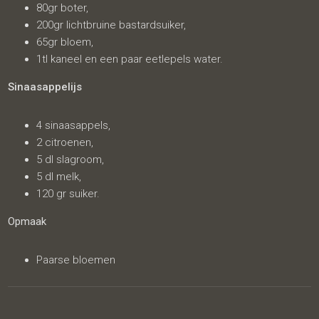
80gr boter,
200gr lichtbruine bastardsuiker,
65gr bloem,
1tl kaneel en een paar eetlepels water.
Sinaasappelijs
4 sinaasappels,
2 citroenen,
5 dl slagroom,
5 dl melk,
120 gr suiker.
Opmaak
Paarse bloemen