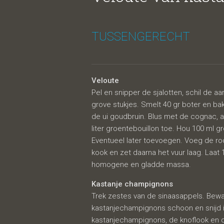
slakke
TUSSENGERECHT
Veloute
Pel en snipper de sjalotten, schil de aar
grove stukjes. Smelt 40 gr boter en ba
de ui goudbruin. Blus met de cognac, 
liter groentebouillon toe. Hou 100 ml g
Eventueel later toevoegen. Voeg de ro
kook en zet daarna het vuur laag. Laat
homogene en gladde massa.
Kastanje champignons
Trek zestes van de sinaasappels. Bew
kastanjechampignons schoon en snijd in
kastanjechampignons, de knoflook en d