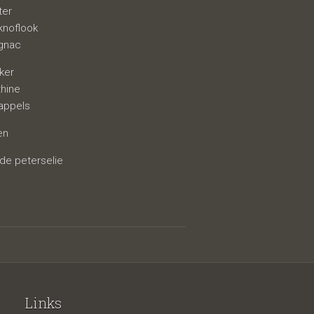
ter
knoflook
ognac
iker
thine
appels
en
rde peterselie
Links