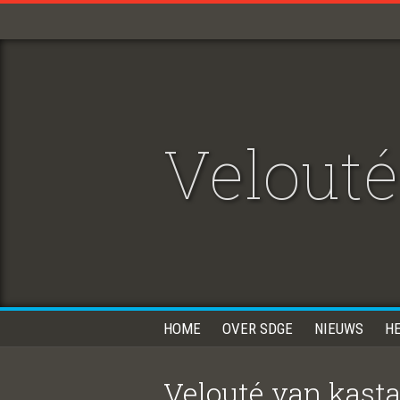
Velouté
HOME
OVER SDGE
NIEUWS
H
Velouté van kast