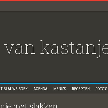
 van kastanj
ET BLAUWE BOEK
AGENDA
MENU’S
RECEPTEN
FOTO’S
anje met slakken