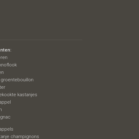
ënten:
eren
knoflook
en
r groentebouillon
ter
ekookte kastanjes
appel
m
ognac
appels
stanje champignons