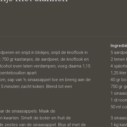
n
Ingredi
dperen en snijd in blokjes, snijd de knoflook in
5 aardp
k 750 gr kastanjes, de aardpeer, de knoflook en
2 tenen 
alcohol even laten verdampen, voeg daarna 1,15
4 sjalott
roentebouillon apart.
1,25 lite
om, sap van ½ sinaasappel toe en breng aan de
40 gr bo
 15 minuten zacht koken. Blend tot een
750 gr g
1 sinaas
1 dl roo
50 ml c
aar de sinaasappels. Maak de
 kwarten. Smelt de boter en fruit de
3 sinaas
e zestes van de sinaasappel. Blus af met de
1 kg ka