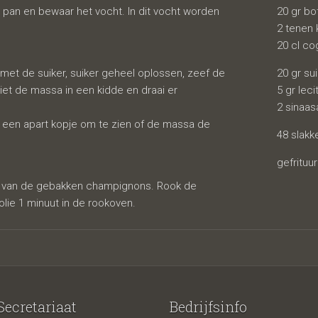
pan en bewaar het vocht. In dit vocht worden
20 gr bo
2 tenen 
20 cl c
met de suiker, suiker geheel oplossen, zeef de
20 gr su
iet de massa in een kidde en draai er
5 gr leci
2 sinaas
n een apart kopje om te zien of de massa de
48 slakk
gefrituu
ht van de gebakken champignons. Rook de
lie 1 minuut in de rookoven.
Secretariaat
Bedrijfsinfo