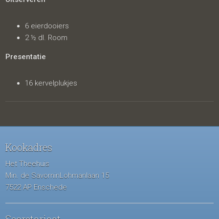
6 eierdooiers
2 ½ dl. Room
Presentatie
16 kervelplukjes
Kookadres
Het Theehuis
Min. de SavorninLohmanlaan 15
7522 AP Enschede