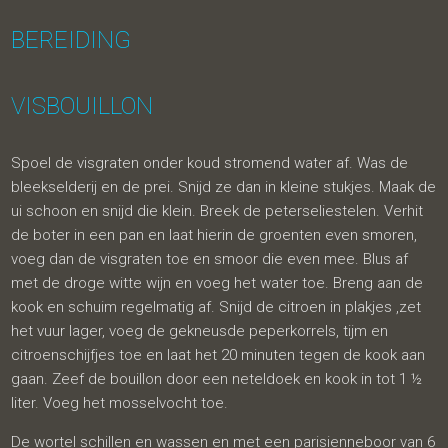
BEREIDING
VISBOUILLON
Spoel de visgraten onder koud stromend water af. Was de
bleekselderij en de prei. Snijd ze dan in kleine stukjes. Maak de
ui schoon en snijd die klein. Breek de peterseliestelen. Verhit
de boter in een pan en laat hierin de groenten even smoren,
voeg dan de visgraten toe en smoor die even mee. Blus af
met de droge witte wijn en voeg het water toe. Breng aan de
kook en schuim regelmatig af. Snijd de citroen in plakjes ,zet
het vuur lager, voeg de gekneusde peperkorrels, tijm en
citroenschijfjes toe en laat het 20 minuten tegen de kook aan
gaan. Zeef de bouillon door een neteldoek en kook in tot 1 ½
liter. Voeg het mosselvocht toe.
De wortel schillen en wassen en met een parisienneboor van
6