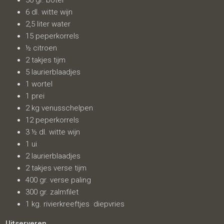
50 gr. boter
6 dl. witte wijn
2,5 liter water
15 peperkorrels
½ citroen
2 takjes tijm
5 laurierblaadjes
1 wortel
1 prei
2 kg venusschelpen
12 peperkorrels
3 ½ dl. witte wijn
1 ui
2 laurierblaadjes
2 takjes verse tijm
400 gr. verse paling
300 gr. zalmfilet
1 kg. rivierkreeftjes diepvries
Uitserveren