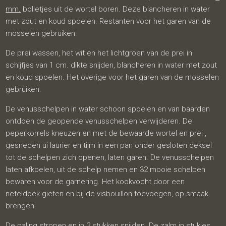
mm.
bolletjes uit de wortel boren. Deze blancheren in water
met zout en koud spoelen. Restanten voor het garen van de
mosselen gebruiken.
De prei wassen, het wit en het lichtgroen van de prei in
schijfjes van 1 cm. dikte snijden, blancheren in water met zout
en koud spoelen. Het overige voor het garen van de mosselen
gebruiken.
De venusschelpen in water schoon spoelen en van baarden
ontdoen de geopende venusschelpen verwijderen. De
peperkorrels kneuzen en met de bewaarde wortel en prei ,
gesneden ui laurier en tijm in een pan onder gesloten deksel
tot de schelpen zich openen, laten garen. De venusschelpen
laten afkoelen, uit de schelp nemen en 32 mooie schelpen
bewaren voor de garnering. Het kookvocht door een
neteldoek gieten en bij de visbouillon toevoegen, op smaak
brengen.
De paling stropen en in 2 stukken snijden. De zalm in stukjes