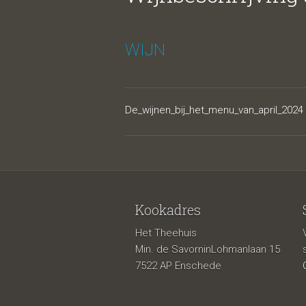
WIJN
De_wijnen_bij_het_menu_van_april_2024
Kookadres
Het Theehuis
Min. de SavorninLohmanlaan 15
7522 AP Enschede