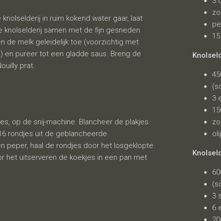
3 
zo
 knolselderij in ruim kokend water gaar, laat
pe
e knolselderij samen met de fijn gesneden
15
en de melk geleidelijk toe (voorzichtig met
) en pureer tot een gladde saus. Breng de
Knolsel
uilly prat.
45
(s
3 
15
kjes, op de snij-machine. Blancheer de plakjes.
zo
16 rondjes uit de geblancheerde
oli
en peper, haal de rondjes door het losgeklopte
Knolseld
r het uitserveren de koekjes in een pan met
60
(s
3 
6 
20