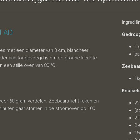
derijgarnituu
Ingredië
LAD
Gedroog
1 
djes met een diameter van 3 cm, blancheer
ba
eder aan toegevoegd is om de groene kleur te
 een stille oven van 80 °C.
Zeebaa
1k
Knolsel
olvariatie
veer 60 gram verdelen. Zeebaars licht roken en
22
0 minuten gaar stomen in de stoomoven op 100
(s
2 
2 
1½ 