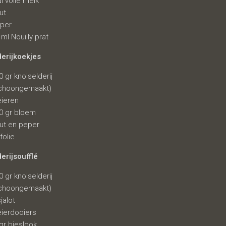
dl volle melk
ut
per
 ml Nouilly prat
derijkoekjes
0 gr knolselderij
choongemaakt)
eieren
0 gr bloem
ut en peper
jfolie
erijsoufflé
0 gr knolselderij
choongemaakt)
sjalot
eierdooiers
gr bieslook