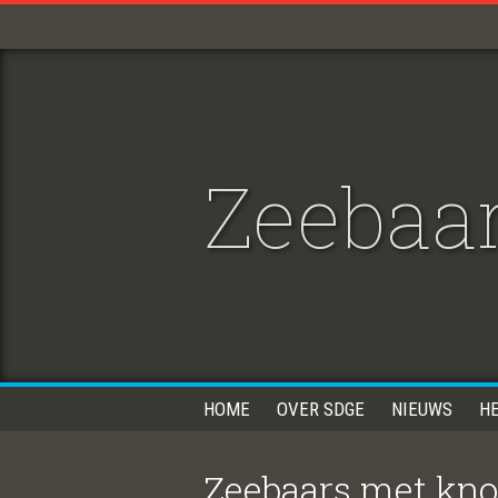
Zeebaa
HOME
OVER SDGE
NIEUWS
H
Zeebaars met knol