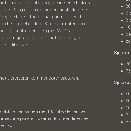
t sjalotje in de olie voeg de in kleine blokjes
30
n mee. Voeg de fijn gesneden bieslook toe en
6 
Voeg de bloem toe en laat garen. Pureer het
3 
lop het eigeel er door. Klop 45 minuten voor het
10
door het knolselderi mengsel. Vet 16
pe
de vormpjes tot de helft met het mengsel.
zo
een stille oven.
Spitsko
60
75
r het uitserveren kort met boter sauteren.
Spitsko
40
60
10
elie plukken en samen met100 ml water en de
3 
enmachine pureren, daarna door een fijne zeef
pe
 en zout.