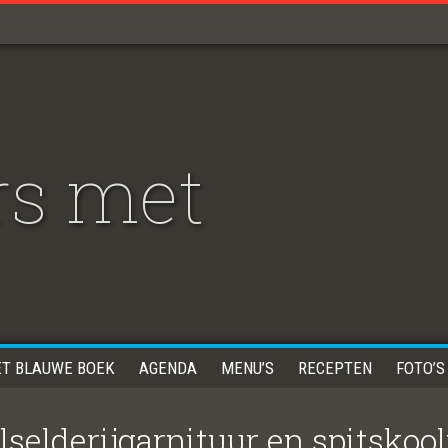
rs met
ET BLAUWE BOEK
AGENDA
MENU’S
RECEPTEN
FOTO’S
selderijgarnituur en spitskool