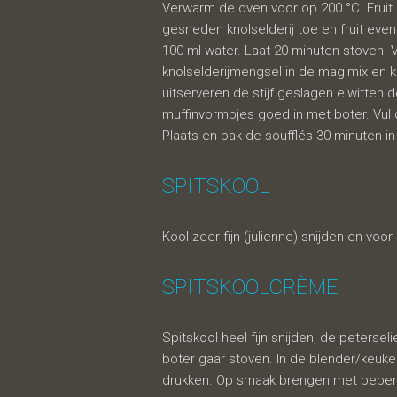
Verwarm de oven voor op 200 °C. Fruit he
gesneden knolselderij toe en fruit eve
100 ml water. Laat 20 minuten stoven. 
knolselderijmengsel in de magimix en k
uitserveren de stijf geslagen eiwitten 
muffinvormpjes goed in met boter. Vul 
Plaats en bak de soufflés 30 minuten in 
SPITSKOOL
Kool zeer fijn (julienne) snijden en voo
SPITSKOOLCRÈME
Spitskool heel fijn snijden, de peters
boter gaar stoven. In de blender/keuk
drukken. Op smaak brengen met peper