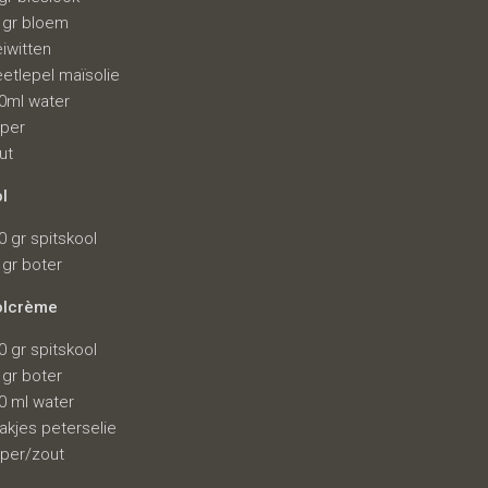
 gr bloem
eiwitten
eetlepel maïsolie
0ml water
per
ut
ol
0 gr spitskool
 gr boter
olcrème
0 gr spitskool
 gr boter
0 ml water
takjes peterselie
per/zout