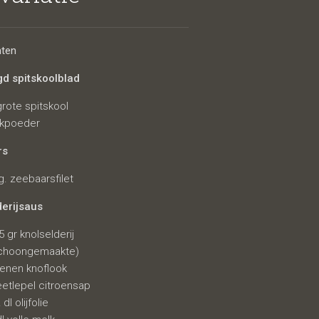
r en
nten
d spitskoolblad
grote spitskool
kpoeder
rs
g. zeebaarsfilet
derijsaus
5 gr knolselderij
choongemaakte)
tenen knoflook
eetlepel citroensap
dl olijfolie