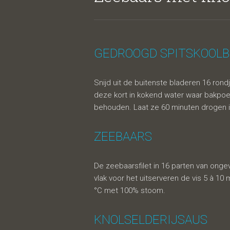
knolsel
GEDROOGD SPITSKOOLB
Snijd uit de buitenste bladeren 16 ron
deze kort in kokend water waar bakpo
behouden. Laat ze 60 minuten drogen in
ZEEBAARS
spitsko
De zeebaarsfilet in 16 parten van onge
vlak voor het uitserveren de vis 5 à 1
°C met 100% stoom.
KNOLSELDERIJSAUS