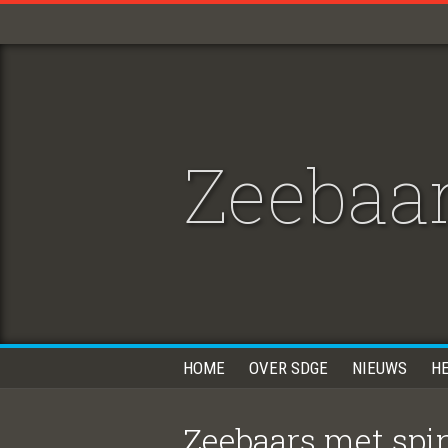
Zeebaar
HOME
OVER SDGE
NIEUWS
H
Zeebaars met spin