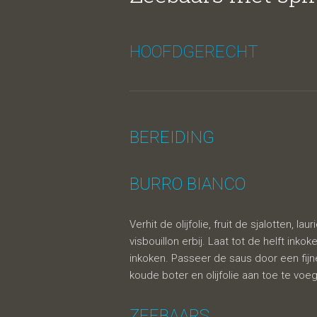
burro b
HOOFDGERECHT
BEREIDING
BURRO BIANCO
Verhit de olijfolie, fruit de sjalotten, la
visbouillon erbij. Laat tot de helft inko
inkoken. Passeer de saus door een fij
koude boter en olijfolie aan toe te voe
ZEEBAARS