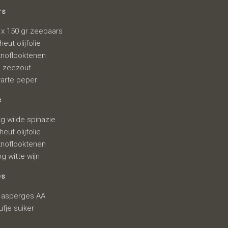
rs
 x 150 gr zeebaars
heut olijfolie
knoflooktenen
jn zeezout
arte peper
e
kg wilde spinazie
heut olijfolie
knoflooktenen
bg witte wijn
es
 asperges AA
ufje suiker