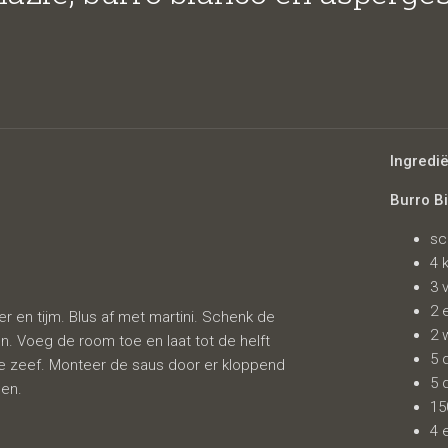
ianco en asp
Ingredi
Burro B
sc
4 
3 
2 
urier en tijm. Blus af met martini. Schenk de
2 
ken. Voeg de room toe en laat tot de helft
5 
ne zeef. Monteer de saus door er kloppend
5 
gen.
15
4 e