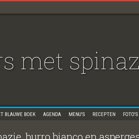
s met spinaz
ET BLAUWE BOEK
AGENDA
MENU’S
RECEPTEN
FOTO’S
azie, burro bianco en asperge