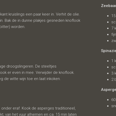
Zeebaa
lkant kruislings een paar keer in. Verhit de olie.
15
in. Bak de in dunne plakjes gesneden knoflook
sc
bitter) worden.
7 
fi
zw
Spinazi
1 
uge droogslingeren. De steeltjes
sc
flook er even in mee. Verwijder de knoflook.
3 
 de witte wijn toe en laat inkoken.
2 
Asperg
60
sn
 onder eraf. Kook de asperges traditioneel,
kt, van het vuur afnemen en ca. 15 min laten