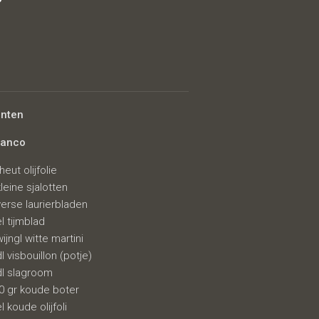
erges
ënten
ianco
heut olijfolie
kleine sjalotten
verse laurierbladen
el tijmblad
wijngl witte martini
dl visbouillon (potje)
dl slagroom
0 gr koude boter
l koude olijfoli