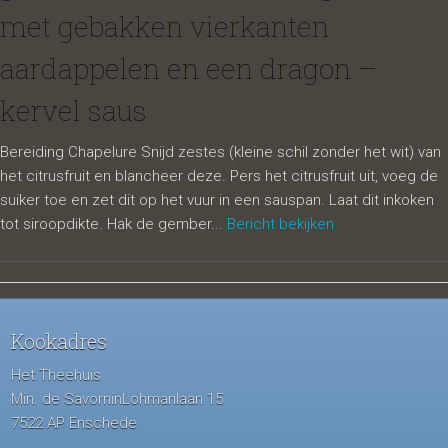
met gebakken vierkanten
aardappelen en een dragon –
kervel saus
Bereiding Chapelure Snijd zestes (kleine schil zonder het wit) van
het citrusfruit en blancheer deze. Pers het citrusfruit uit, voeg de
suiker toe en zet dit op het vuur in een sauspan. Laat dit inkoken
tot siroopdikte. Hak de gember...
Bericht bekijken
Kookadres
Het Theehuis
Min. de SavorninLohmanlaan 15
7522 AP Enschede