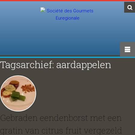
Tagsarchief: aardappelen
Gebraden eendenborst met een
gratin van citrus fruit vergezeld