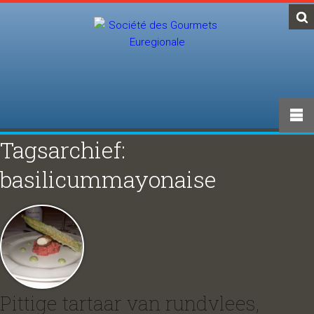
Tagsarchief:
basilicummayonaise
Pittige tartaar van rundvlees,