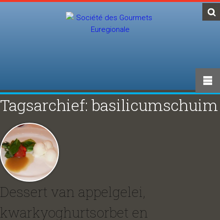
Tagsarchief: basilicumschuim
Dessert van appelgelei,
kwarkyoghurtsorbet en