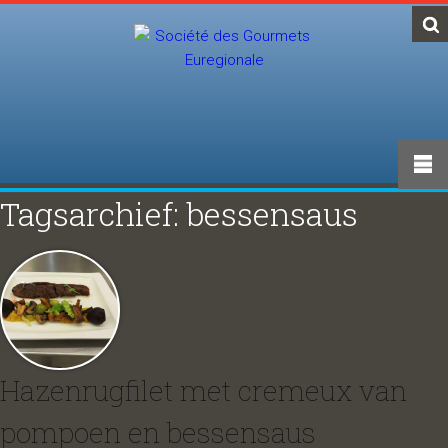
Tagsarchief: bessensaus
Hazenrugfilet met cremeux van
pompoen en bessensaus