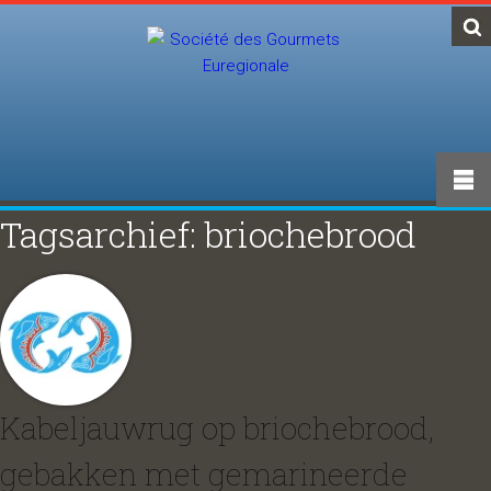
Tagsarchief: briochebrood
Kabeljauwrug op briochebrood,
gebakken met gemarineerde