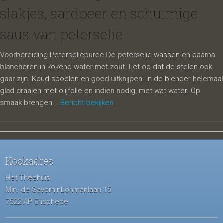
slakjes, aardpeer en schuimige
saus van peterselie
Voorbereiding Peterseliepuree De peterselie wassen en daarna
blancheren in kokend water met zout. Let op dat de stelen ook
gaar zijn. Koud spoelen en goed uitknijpen. In de blender helemaal
glad draaien met olijfolie en indien nodig, met wat water. Op
smaak brengen...
Bericht bekijken
Kookadres
Het Theehuis
Min. de SavorninLohmanlaan 15
7522 AP Enschede