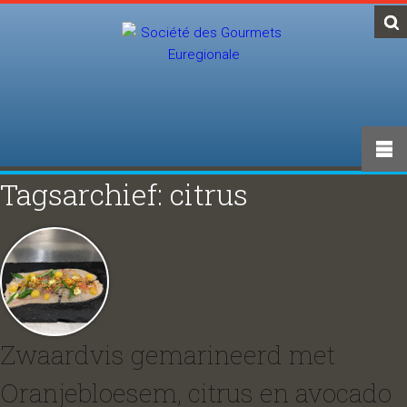
Tagsarchief: citrus
Zwaardvis gemarineerd met
Oranjebloesem, citrus en avocado