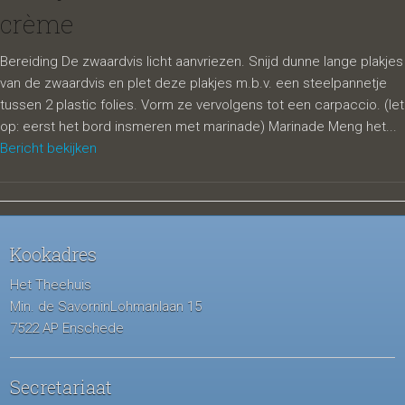
crème
Bereiding De zwaardvis licht aanvriezen. Snijd dunne lange plakjes
van de zwaardvis en plet deze plakjes m.b.v. een steelpannetje
tussen 2 plastic folies. Vorm ze vervolgens tot een carpaccio. (let
op: eerst het bord insmeren met marinade) Marinade Meng het...
Bericht bekijken
Kookadres
Het Theehuis
Min. de SavorninLohmanlaan 15
7522 AP Enschede
Secretariaat