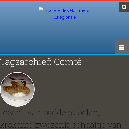
Tagsarchief: Comté
Ravioli van paddenstoelen,
krokante zwezerik, schaaltje van