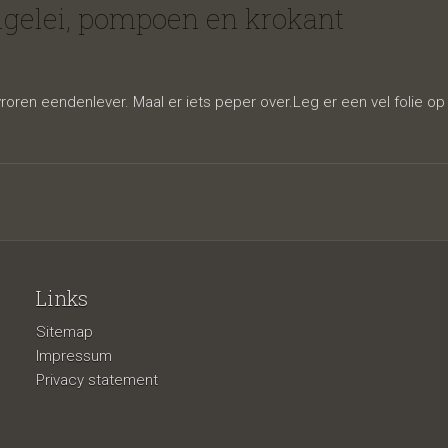
er,
lgelei, pompoen en krokant
en eendenlever. Maal er iets peper over.Leg er een vel folie op
Links
pompoen
Sitemap
Impressum
Privacy statement