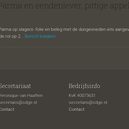
n eendenlev
Parma en eendenlever, pittige appe
ma op slagers- folie en beleg met de dungesneden iets aangevror
de rol op 2...
Bericht bekijken
Secretariaat
Bedrijfsinfo
 appelgelei, 
Veronique van Haaften
KvK 40073631
secretaris@sdge.nl
secretaris@sdge.nl
Contact
Contact