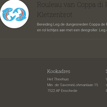
Parma e
Rouleau van Coppa di 
Kletzenbrot
Bereiding Leg de dungesneden Coppa de Par
en rol lichtjes aan met een deegroller. Leg 
Kookadres
pittige
Het Theehuis
Min. de SavorninLohmanlaan 15
7522 AP Enschede