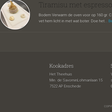
espress
Tiramisu met espresso
Bodem Verwarm de oven voor op 160 gr. C. K
vet hem licht in met wat boter. Doe het...
Be
Kookadres
Het Theehuis
Min. de SavorninLohmanlaan 15
7522 AP Enschede
COPYR