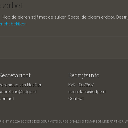
osorbet
sorbet
lop de eieren stijf met de suiker. Spatel de bloem erdoor. Bestrij
richt bekijken
Secretariaat
Bedrijfsinfo
Veronique van Haaften
KvK 40073631
secretaris@sdge.nl
secretaris@sdge.nl
Contact
Contact
IGHT © 2026 SOCIÉTÉ DES GOURMETS EUREGIONALE |
SITEMAP
| ONLINE PARTNER:
W