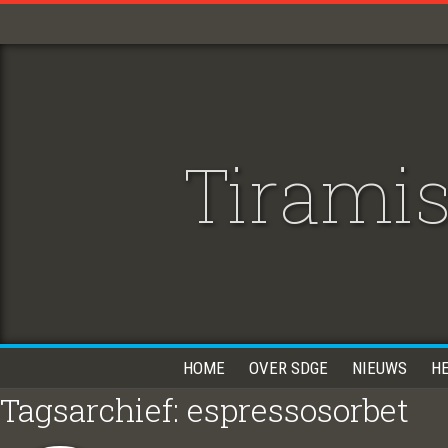
Tirami
HOME
OVER SDGE
NIEUWS
H
Tagsarchief: espressosorbet