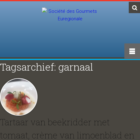
Tagsarchief: garnaal
Tartaar van beekridder met
tomaat, crème van limoenblad en