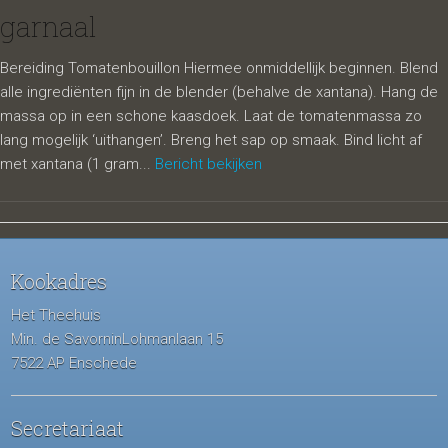
garnaal
Bereiding Tomatenbouillon Hiermee onmiddellijk beginnen. Blend
alle ingrediënten fijn in de blender (behalve de xantana). Hang de
massa op in een schone kaasdoek. Laat de tomatenmassa zo
lang mogelijk ‘uithangen’. Breng het sap op smaak. Bind licht af
met xantana (1 gram...
Bericht bekijken
Kookadres
Het Theehuis
Min. de SavorninLohmanlaan 15
7522 AP Enschede
Secretariaat