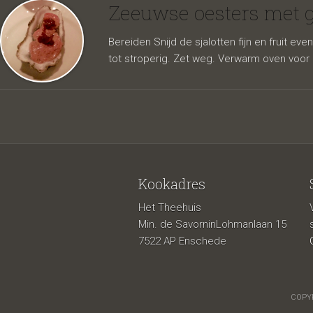
ganzen
Zeeuwse oesters met g
Bereiden Snijd de sjalotten fijn en fruit e
tot stroperig. Zet weg. Verwarm oven voor 
Kookadres
Het Theehuis
gekaram
Min. de SavorninLohmanlaan 15
7522 AP Enschede
COPYR