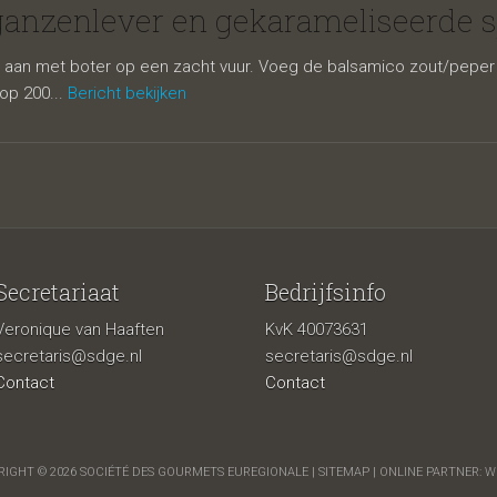
lever en
anzenlever en gekarameliseerde sj
ven aan met boter op een zacht vuur. Voeg de balsamico zout/peper e
op 200...
Bericht bekijken
Secretariaat
Bedrijfsinfo
Veronique van Haaften
KvK 40073631
eliseerde sj
secretaris@sdge.nl
secretaris@sdge.nl
Contact
Contact
IGHT © 2026 SOCIÉTÉ DES GOURMETS EUREGIONALE |
SITEMAP
| ONLINE PARTNER:
W