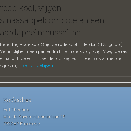
rode kool, vijgen-
sinaasappelcompote en een
aardappelmousseline
Bereiding Rode kool Snijd de rode kool flinterdun.( 125 gr. pp )
Verhit olijflie in een pan en fruit hierin de kool glazig. Voeg de ras
el hanout toe en fruit verder op laag vuur mee. Blus af met de
wijnazijn,...
Bericht bekijken
Kookadres
Het Theehuis
Min. de SavorninLohmanlaan 15
7522 AP Enschede