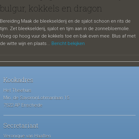
bulgur, kokkels en dragon
Bereiding Maak de bleekselderij en de sjalot schoon en rits de
tijm. Zet bleekselderij, sjalot en tijm aan in de zonnebloemolie.
Voeg op hoog vuur de kokkels toe en bak even mee. Blus af met
de witte wijn en plaats...
Bericht bekijken
Kookadres
Het Theehuis
Min. de SavorninLohmanlaan 15
7522 AP Enschede
Secretariaat
Veronique van Haaften