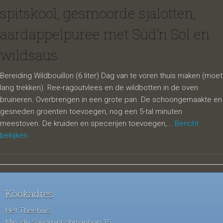
spitskool, gesmoorde sjalotten,
aardappelpuree met Süd’n Sol en
wildsaus
Bereiding Wildbouillon (6 liter) Dag van te voren thuis maken (moet
lang trekken). Ree-ragoutvlees en de wildbotten in de oven
bruineren. Overbrengen in een grote pan. De schoongemaakte en
gesneden groenten toevoegen, nog een 5-tal minuten
meestoven. De kruiden en specerijen toevoegen,...
Bericht
bekijken
Kookadres
Het Theehuis
Min. de SavorninLohmanlaan 15