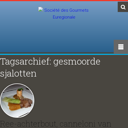
Tagsarchief: gesmoorde
sjalotten
Ree-achterbout, canneloni van