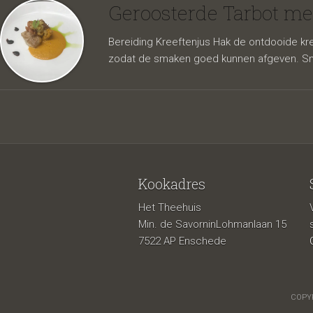
kreefte
Geroosterde Tarbot me
Bereiding Kreeftenjus Hak de ontdooide kree
zodat de smaken goed kunnen afgeven. Sni
Kookadres
Het Theehuis
kokosm
Min. de SavorninLohmanlaan 15
7522 AP Enschede
COPYR