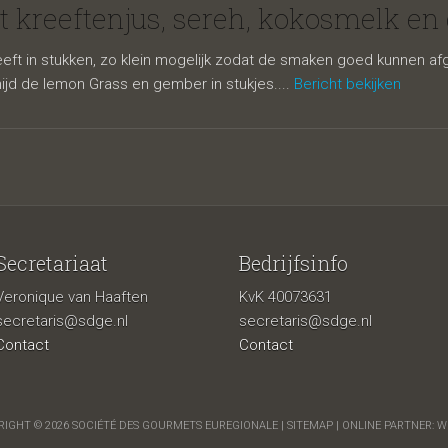
njus, sereh,
t kreeftenjus, sereh, kokosmelk en
ft in stukken, zo klein mogelijk zodat de smaken goed kunnen afgev
jd de lemon Grass en gember in stukjes....
Bericht bekijken
Secretariaat
Bedrijfsinfo
Veronique van Haaften
KvK 40073631
elk en gnocc
secretaris@sdge.nl
secretaris@sdge.nl
Contact
Contact
IGHT © 2026 SOCIÉTÉ DES GOURMETS EUREGIONALE |
SITEMAP
| ONLINE PARTNER:
W