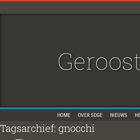
Geroost
HOME
OVER SDGE
NIEUWS
H
Tagsarchief: gnocchi