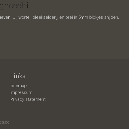
 gnocchi
en. Ui, wortel, bleekselderij, en prei in 5mm blokjes snijden,
Links
Sitemap
hi
Impressum
Privacy statement
EB&CO