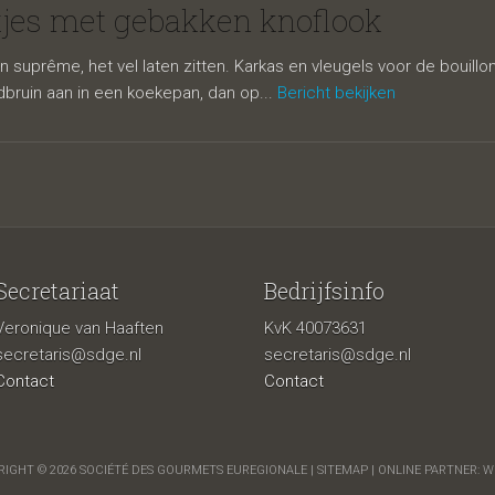
bakken knofl
tjes met gebakken knoflook
en suprême, het vel laten zitten. Karkas en vleugels voor de bouill
bruin aan in een koekepan, dan op...
Bericht bekijken
Secretariaat
Bedrijfsinfo
Veronique van Haaften
KvK 40073631
secretaris@sdge.nl
secretaris@sdge.nl
Contact
Contact
IGHT © 2026 SOCIÉTÉ DES GOURMETS EUREGIONALE |
SITEMAP
| ONLINE PARTNER:
W