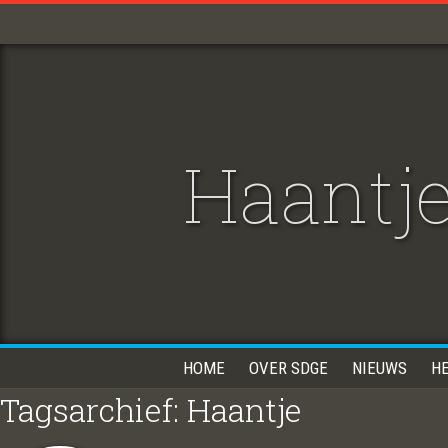
Haantje
HOME
OVER SDGE
NIEUWS
H
Tagsarchief: Haantje