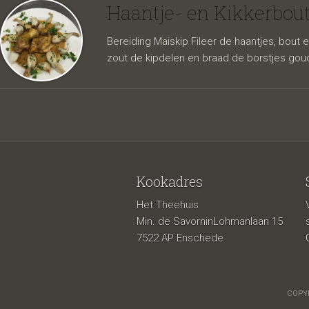
met ge
Haantje- en Kikkerbou
Bereiding Maiskip Fileer de haantjes, bout 
zout de kipdelen en braad de borstjes goud
Kookadres
Het Theehuis
Min. de SavorninLohmanlaan 15
7522 AP Enschede
COPYR