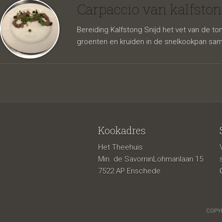
met he
Carpaccio van kalfsto
Bereiding Kalfstong Snijd het vet van de t
groenten en kruiden in de snelkookpan sam
Kookadres
Het Theehuis
Min. de SavorninLohmanlaan 15
7522 AP Enschede
COPYR