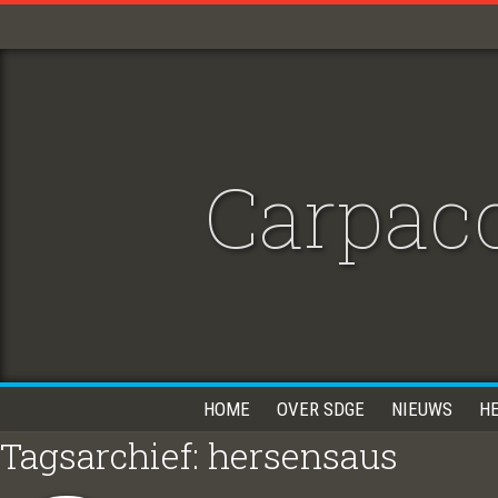
Carpacc
HOME
OVER SDGE
NIEUWS
H
Tagsarchief: hersensaus