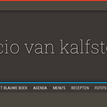
io van kalfs
ET BLAUWE BOEK
AGENDA
MENU’S
RECEPTEN
FOTO’S