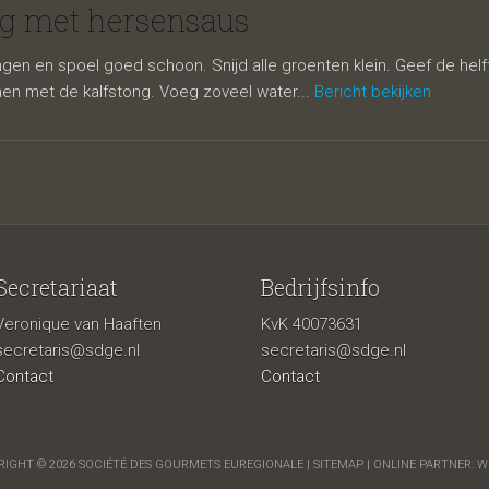
rsensaus
ng met hersensaus
ongen en spoel goed schoon. Snijd alle groenten klein. Geef de h
en met de kalfstong. Voeg zoveel water...
Bericht bekijken
Secretariaat
Bedrijfsinfo
Veronique van Haaften
KvK 40073631
secretaris@sdge.nl
secretaris@sdge.nl
Contact
Contact
IGHT © 2026 SOCIÉTÉ DES GOURMETS EUREGIONALE |
SITEMAP
| ONLINE PARTNER:
W