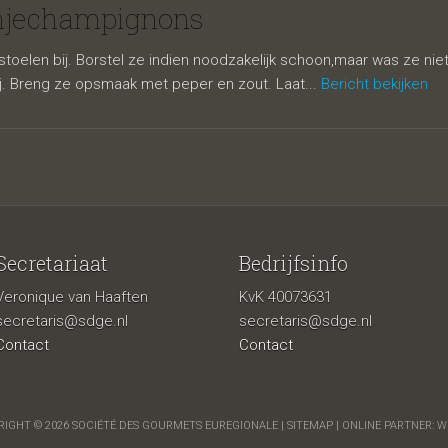
jechampigno
njechampignons
toelen bij. Borstel ze indien noodzakelijk schoon,maar was ze niet!
j. Breng ze opsmaak met peper en zout. Laat...
Bericht bekijken
Secretariaat
Bedrijfsinfo
Veronique van Haaften
KvK 40073631
secretaris@sdge.nl
secretaris@sdge.nl
Contact
Contact
IGHT © 2026 SOCIÉTÉ DES GOURMETS EUREGIONALE |
SITEMAP
| ONLINE PARTNER:
W