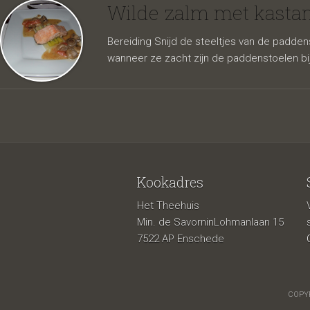
kastan
Wilde zalm met kasta
Bereiding Snijd de steeltjes van de paddens
wanneer ze zacht zijn de paddenstoelen bi
Kookadres
Het Theehuis
Min. de SavorninLohmanlaan 15
7522 AP Enschede
COPYR