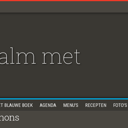
zalm met
ET BLAUWE BOEK
AGENDA
MENU’S
RECEPTEN
FOTO’S
gnons