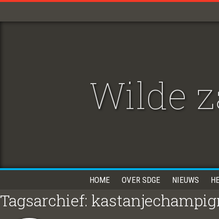
Wilde 
HOME
OVER SDGE
NIEUWS
H
Tagsarchief: kastanjechampi