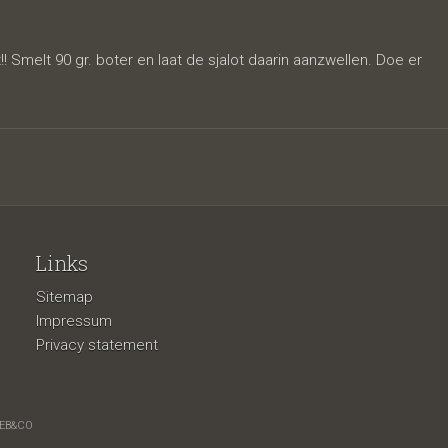
ns
! Smelt 90 gr. boter en laat de sjalot daarin aanzwellen. Doe er
Links
Sitemap
Impressum
Privacy statement
EB&CO