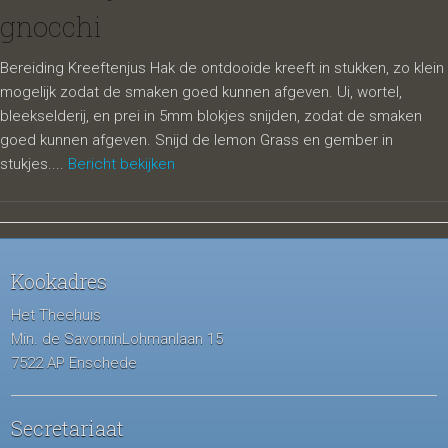
gnocchi
Bereiding Kreeftenjus Hak de ontdooide kreeft in stukken, zo klein
mogelijk zodat de smaken goed kunnen afgeven. Ui, wortel,
bleekselderij, en prei in 5mm blokjes snijden, zodat de smaken
goed kunnen afgeven. Snijd de lemon Grass en gember in
stukjes....
Bericht bekijken
Kookadres
Het Theehuis
Min. de SavorninLohmanlaan 15
7522 AP Enschede
Secretariaat