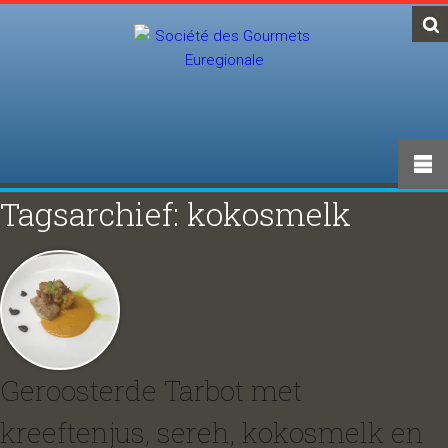
Tagsarchief: kokosmelk
Geroosterde Tarbot met
kreeftenjus, sereh, kokosmelk en