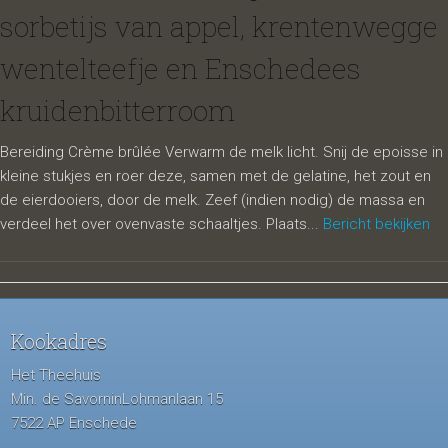
sorbetijs van appel, krentenwegge
wentelteefje en Enschedees
kruidenbitterroom
Bereiding Crème brûlée Verwarm de melk licht. Snij de epoisse in
kleine stukjes en roer deze, samen met de gelatine, het zout en
de eierdooiers, door de melk. Zeef (indien nodig) de massa en
verdeel het over ovenvaste schaaltjes. Plaats...
Bericht bekijken
Kookadres
Het Theehuis
Min. de SavorninLohmanlaan 15
7522 AP Enschede