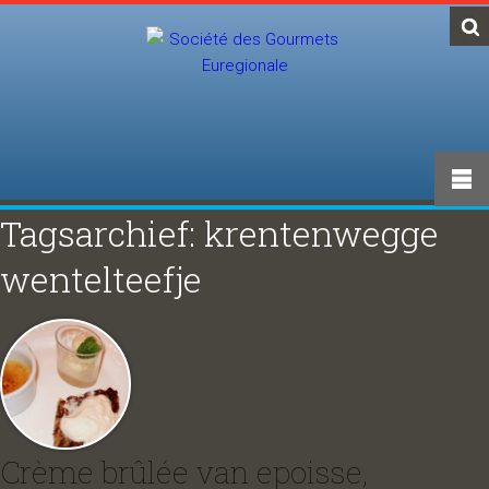
Tagsarchief: krentenwegge
wentelteefje
Crème brûlée van epoisse,