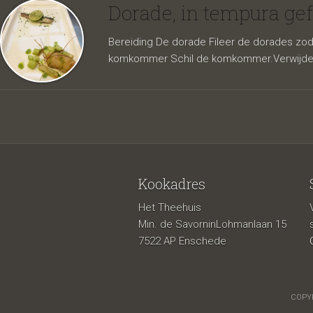
gefritu
Dorade, in tempura ge
Bereiding De dorade Fileer de dorades zoda
komkommer Schil de komkommer.Verwijder 
Kookadres
Het Theehuis
langou
Min. de SavorninLohmanlaan 15
7522 AP Enschede
COPYR