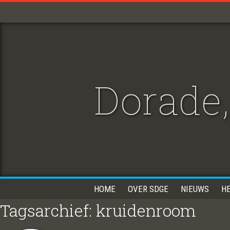
Dorade,
HOME
OVER SDGE
NIEUWS
H
Tagsarchief: kruidenroom