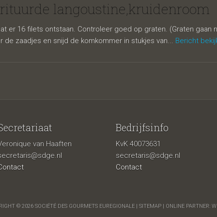
urde
frituurde langoustine,kruidenroom
t er 16 filets ontstaan. Controleer goed op graten. (Graten gaan n
de zaadjes en snijd de komkommer in stukjes van...
Bericht beki
Secretariaat
Bedrijfsinfo
Veronique van Haaften
KvK 40073631
stine,kruide
secretaris@sdge.nl
secretaris@sdge.nl
Contact
Contact
IGHT © 2026 SOCIÉTÉ DES GOURMETS EUREGIONALE |
SITEMAP
| ONLINE PARTNER:
W