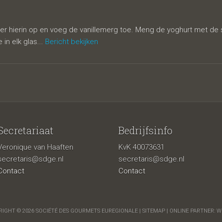
er hierin op en voeg de vanillemerg toe. Meng de yoghurt met de su
in elk glas...
Bericht bekijken
Secretariaat
Bedrijfsinfo
Veronique van Haaften
KvK 40073631
secretaris@sdge.nl
secretaris@sdge.nl
Contact
Contact
IGHT © 2026 SOCIÉTÉ DES GOURMETS EUREGIONALE |
SITEMAP
| ONLINE PARTNER:
W