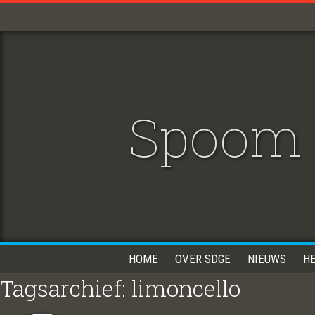
Spoom
HOME
OVER SDGE
NIEUWS
H
Tagsarchief: limoncello