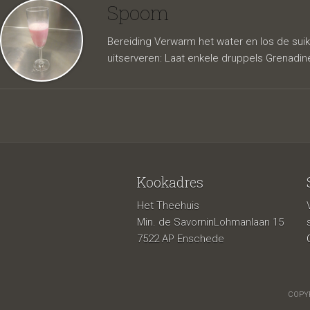
Spoom
Bereiding Verwarm het water en los de suik
uitserveren: Laat enkele druppels Grenadine 
Kookadres
Het Theehuis
Min. de SavorninLohmanlaan 15
7522 AP Enschede
COPYR