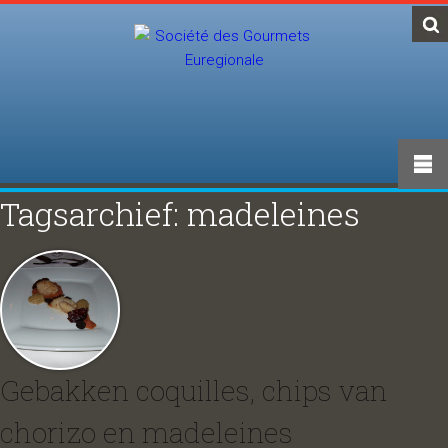
Tagsarchief: madeleines
Gebakken coquilles, chips van
chorizo en madeleines