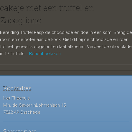
cakeje met een truffel en
Zabaglione
Bereiding Truffel Rasp de chocolade en doe in een kom. Breng de
room en de boter aan de kook. Giet dit bij de chocolade en roer
tot het geheel is opgelost en laat afkoelen. Verdeel de chocolade
in 17 truffels...
Bericht bekijken
Kookadres
Het Theehuis
Min. de SavorninLohmanlaan 15
7522 AP Enschede
Secretariaat