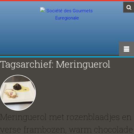
Tagsarchief: Meringuerol
Meringuerol met rozenblaadjes en
verse frambozen, warm chocolade