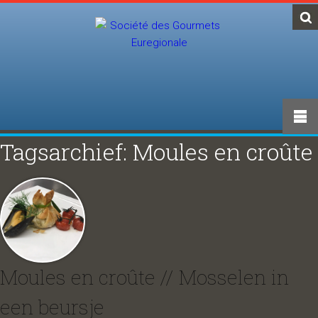
Tagsarchief: Moules en croûte
Moules en croûte // Mosselen in
een beursje