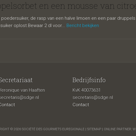
rbet en een
elsorbet en een mousse van citro
edersuiker, de rasp van een halve limoen en een paar druppels l
suiker oplost.Bewaar 2 dl voor...
Bericht bekijken
Secretariaat
Bedrijfsinfo
Veronique van Haaften
KvK 40073631
roen
secretaris@sdge.nl
secretaris@sdge.nl
Contact
Contact
IGHT © 2026 SOCIÉTÉ DES GOURMETS EUREGIONALE |
SITEMAP
| ONLINE PARTNER:
W