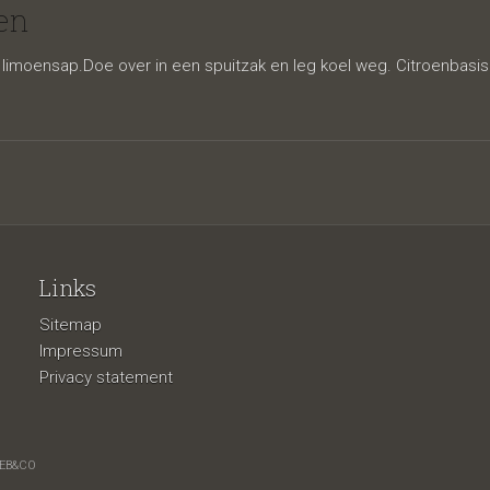
 mousse
en
imoensap.Doe over in een spuitzak en leg koel weg. Citroenbasis
Links
Sitemap
Impressum
Privacy statement
EB&CO