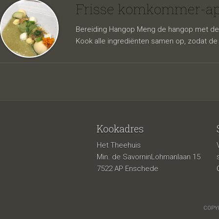
appelso
Frisse komkommer-app
Bereiding Hangop Meng de hangop met de po
Kook alle ingrediënten samen op, zodat de 
Kookadres
Het Theehuis
van cit
Min. de SavorninLohmanlaan 15
7522 AP Enschede
COPYR