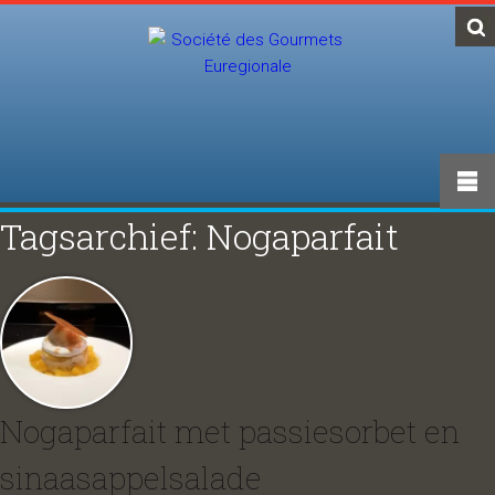
Tagsarchief: Nogaparfait
Nogaparfait met passiesorbet en
sinaasappelsalade