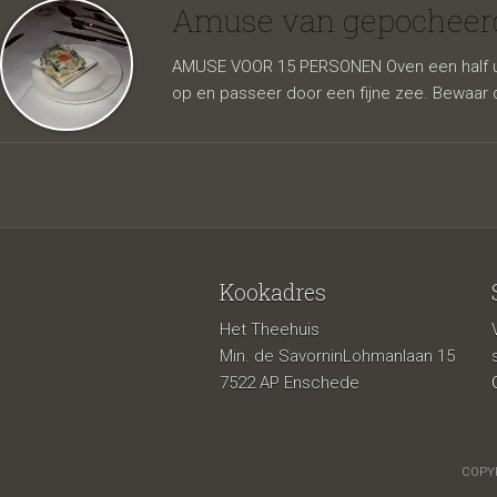
oester 
Amuse van gepocheerde
AMUSE VOOR 15 PERSONEN Oven een half uur
op en passeer door een fijne zee. Bewaar d
Kookadres
Het Theehuis
Min. de SavorninLohmanlaan 15
7522 AP Enschede
COPYR