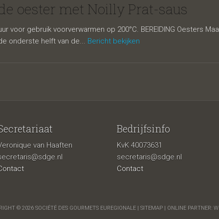
met Noilly Pr
 oester met Noilly Prat-saus
 voor gebruik voorverwarmen op 200°C. BEREIDING Oesters Maak 
e onderste helft van de...
Bericht bekijken
Secretariaat
Bedrijfsinfo
Veronique van Haaften
KvK 40073631
secretaris@sdge.nl
secretaris@sdge.nl
Contact
Contact
IGHT © 2026 SOCIÉTÉ DES GOURMETS EUREGIONALE |
SITEMAP
| ONLINE PARTNER:
W