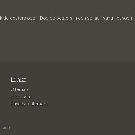
at-saus
de oesters open. Doe de oesters in een schaal. Vang het vocht
Links
Sitemap
Impressum
Privacy statement
EB&CO