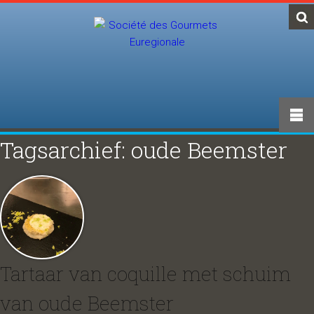
Tagsarchief: oude Beemster
Tartaar van coquille met schuim
van oude Beemster