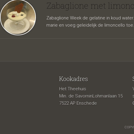
papier 
Zabaglione met limonc
Zabaglione Week de gelatine in koud water.
marie en voeg geleidelijk de limoncello toe. 
Kookadres
Het Theehuis
Min. de SavorninLohmanlaan 15
7522 AP Enschede
COPYR