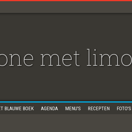
one met limo
ET BLAUWE BOEK
AGENDA
MENU’S
RECEPTEN
FOTO’S