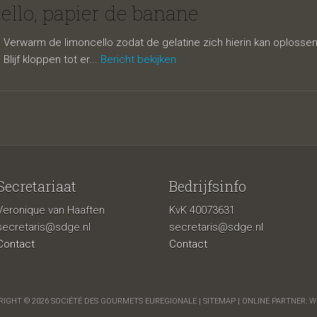
de banane
ello, papier de banane
 Verwarm de limoncello zodat de gelatine zich hierin kan oplossen.
Blijf kloppen tot er...
Bericht bekijken
Secretariaat
Bedrijfsinfo
Veronique van Haaften
KvK 40073631
secretaris@sdge.nl
secretaris@sdge.nl
Contact
Contact
IGHT © 2026 SOCIÉTÉ DES GOURMETS EUREGIONALE |
SITEMAP
| ONLINE PARTNER:
W