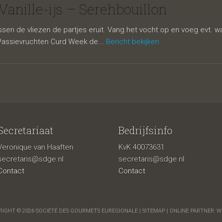
-ijs – Serehb
anille-ijs – Serehbouillon
ussen de vliezen de partjes eruit. Vang het vocht op en voeg evt. 
 Passievruchten Curd Week de...
Bericht bekijken
Secretariaat
Bedrijfsinfo
Veronique van Haaften
KvK 40073631
secretaris@sdge.nl
secretaris@sdge.nl
Contact
Contact
IGHT © 2026 SOCIÉTÉ DES GOURMETS EUREGIONALE |
SITEMAP
| ONLINE PARTNER:
W