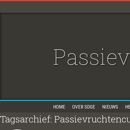
Passie
HOME
OVER SDGE
NIEUWS
H
Tagsarchief: Passievruchtenc