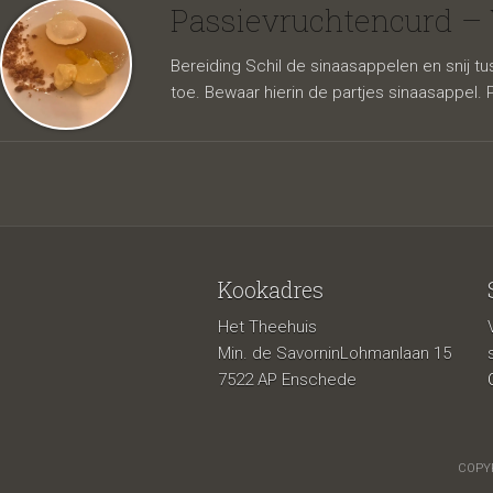
Vanille
Passievruchtencurd – V
Bereiding Schil de sinaasappelen en snij t
toe. Bewaar hierin de partjes sinaasappel.
Kookadres
Het Theehuis
Min. de SavorninLohmanlaan 15
7522 AP Enschede
COPYR