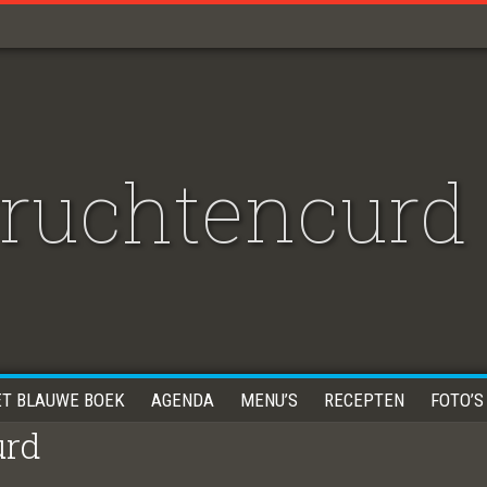
vruchtencurd
ET BLAUWE BOEK
AGENDA
MENU’S
RECEPTEN
FOTO’S
urd