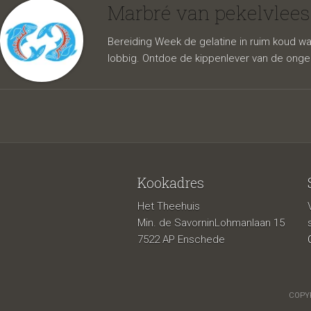
kippenl
Marbré van pekelvlees
Bereiding Week de gelatine in ruim koud wat
lobbig. Ontdoe de kippenlever van de onger
Kookadres
Het Theehuis
Min. de SavorninLohmanlaan 15
7522 AP Enschede
COPYR