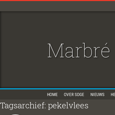
Marbré 
HOME
OVER SDGE
NIEUWS
H
Tagsarchief: pekelvlees