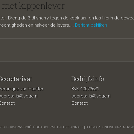
ever
 met kippenlever
er. Breng de 3 dl sherry tegen de kook aan en los hierin de geweek
echtigheden en halveer de levers....
Bericht bekijken
Secretariaat
Bedrijfsinfo
Veronique van Haaften
KvK 40073631
secretaris@sdge.nl
secretaris@sdge.nl
Contact
Contact
IGHT © 2026 SOCIÉTÉ DES GOURMETS EUREGIONALE |
SITEMAP
| ONLINE PARTNER:
W