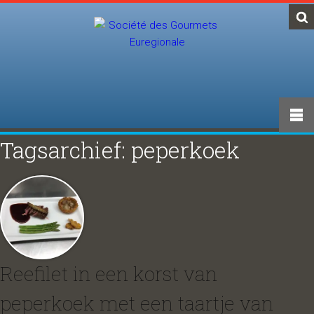
Tagsarchief: peperkoek
Reefilet in een korst van
peperkoek met een taartje van