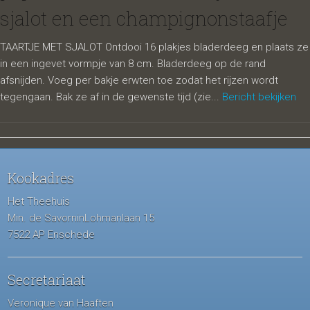
sjalot en een champignonstaafje
TAARTJE MET SJALOT Ontdooi 16 plakjes bladerdeeg en plaats ze
in een ingevet vormpje van 8 cm. Bladerdeeg op de rand
afsnijden. Voeg per bakje erwten toe zodat het rijzen wordt
tegengaan. Bak ze af in de gewenste tijd (zie...
Bericht bekijken
Kookadres
Het Theehuis
Min. de SavorninLohmanlaan 15
7522 AP Enschede
Secretariaat
Veronique van Haaften