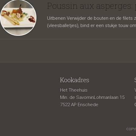
piepkui
Poussin aux asperges:
Uitbenen Verwijder de bouten en de filets z
(vleesballetjes), bind er een stukje touw o
Kookadres
Het Theehuis
Min. de SavorninLohmanlaan 15
7522 AP Enschede
COPYR