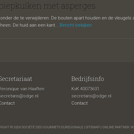
ken met asp
 piepkuiken met asperges
onder de te verwijderen. De bouten apart houden en de vleugels apa
mheen. De huid aan een kant...
Bericht bekijken
Secretariaat
Bedrijfsinfo
Veronique van Haaften
KvK 40073631
secretaris@sdge.nl
secretaris@sdge.nl
Contact
Contact
IGHT © 2026 SOCIÉTÉ DES GOURMETS EUREGIONALE |
SITEMAP
| ONLINE PARTNER:
W