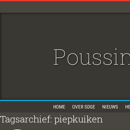
Poussin
HOME
OVER SDGE
NIEUWS
H
Tagsarchief: piepkuiken