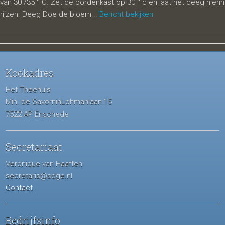
van 30 /35 ° C. Zet de bordenkast op 30 ° c en laat het deeg hierin
rijzen. Deeg Doe de bloem...
Bericht bekijken
Kookadres
Het Theehuis
Min. de SavorninLohmanlaan 15
7522 AP Enschede
Secretariaat
Veronique van Haaften
secretaris@sdge.nl
Contact
Bedrijfsinfo