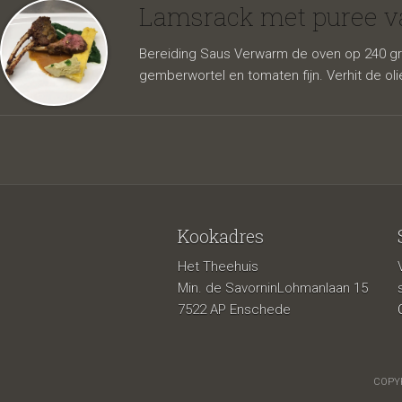
spinazie
Lamsrack met puree va
Bereiding Saus Verwarm de oven op 240 grad
gemberwortel en tomaten fijn. Verhit de oli
Kookadres
Het Theehuis
gebakk
Min. de SavorninLohmanlaan 15
7522 AP Enschede
COPYR