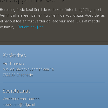
Bereiding Rode kool Snijd de rode kool flinterdun.( 125 gr. pp )
Verhit olijflie in een pan en fruit hierin de kool glazig. Voeg de ras
el hanout toe en fruit verder op laag vuur mee. Blus af met de
wijnazijn,...
Bericht bekijken
Kookadres
Het Theehuis
Min. de SavorninLohmanlaan 15
7522 AP Enschede
Secretariaat
Veronique van Haaften
secretaris@sdge.nl