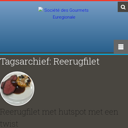
Tagsarchief: Reerugfilet
Reerugfilet met hutspot met een
twist