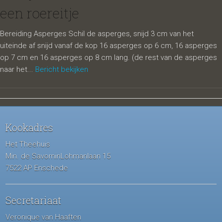
een roereitje
Bereiding Asperges Schil de asperges, snijd 3 cm van het
uiteinde af snijd vanaf de kop 16 asperges op 6 cm, 16 asperges
op 7 cm en 16 asperges op 8 cm lang. (de rest van de asperges
naar het...
Bericht bekijken
Kookadres
Het Theehuis
Min. de SavorninLohmanlaan 15
7522 AP Enschede
Secretariaat
Veronique van Haaften