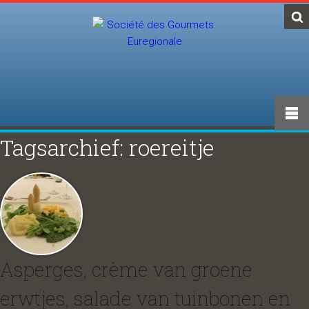
Tagsarchief: roereitje
Asperges, crème van groene
erwtjes, salade van tuinbonen en