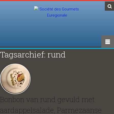
Tagsarchief: rund
Bonbon van rund gevuld met
aardappelsalade, Parmezaanse