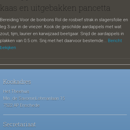
kaas en uitgebakken pancetta
Bereiding Voor de bonbons Rol de rosbief strak in slagersfolie en
leg 3 uur in de vriezer. Kook de geschilde aardappels met wat
zout, tijm, laurier en karwijzaad beetgaar. Snijd de aardappels in
plakken van 0.5 cm. Snij met het daarvoor bestemde...
Bericht
bekijken
Kookadres
Het Theehuis
Min. de SavorninLohmanlaan 15
7522 AP Enschede
Secretariaat