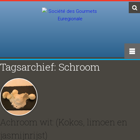
Tagsarchief: Schroom
Achroom wit: (Kokos, limoen en
jasmijnrijst)