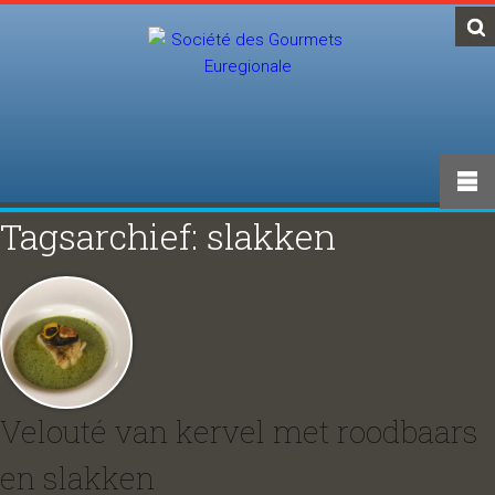
Tagsarchief: slakken
Velouté van kervel met roodbaars
en slakken